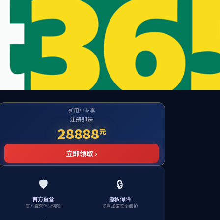
党群工作
国际合作
校友之家