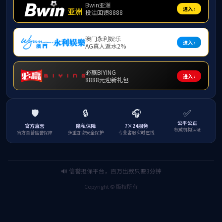
版权所有 © 2026 j9国际站(中国)集团官网 ALL RIGHTS RESERVED
后台管理
技术