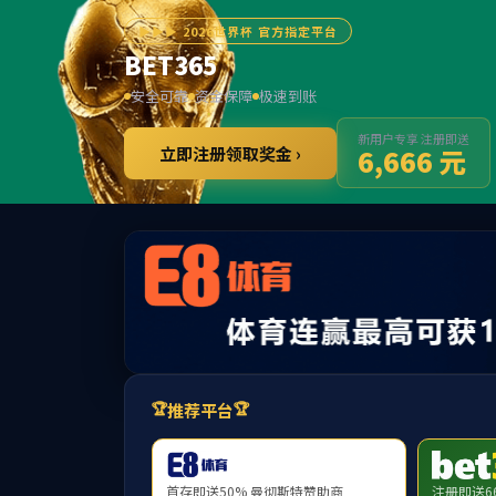
首页
学院概况
师资队伍