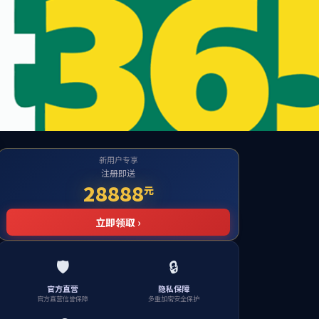
党群工作
国际合作
校友之家