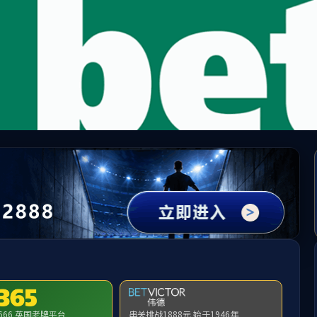
j9国际站(中国)集团官网
人才培养
学科建设
科学研究
学生工作