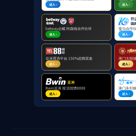
师资队伍
师资概况
专任教师
其他专技人员
客座教授
博士后