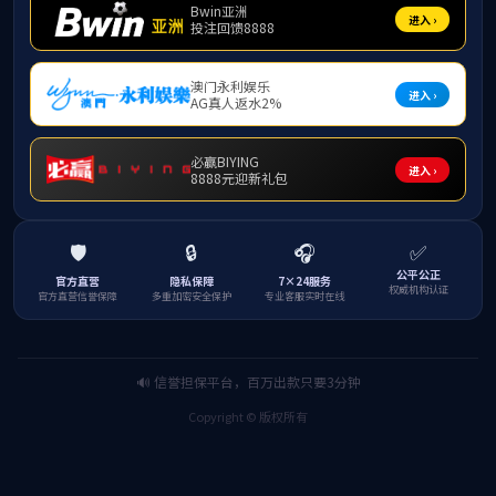
事。
教育简历
1997
年
-2001
年，中国科学院金属研究所，获材料科
学与工程专业工学博士学位
1994
年
-1997
年，中国科学院金属研究所，获金属材
料与热处理专业工学硕士学位
1990
年
-1994
年，大连理工大学材料科学与工程系，
获金属材料与热处理专业工学学士学位
工作经历
2024
年
-
今 河海大学J9国际院长，二级教