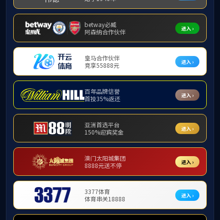
材料院-材料科学与工程-2024版培养方
案（适用2025级）
时间:2025-11-28
作者:
编辑:
审核:
阅读:
586