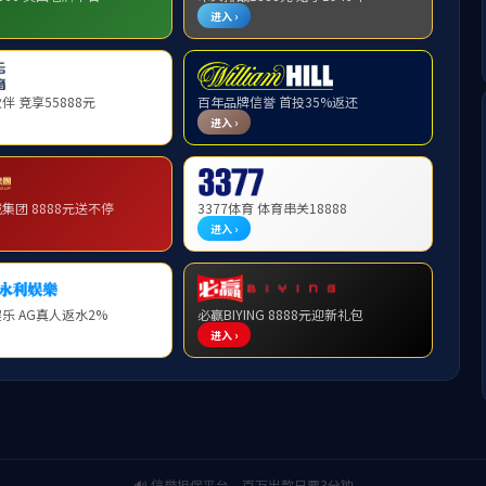
材料院2026年第13次学术报告： 金属
时间:2026-04-20
作者:
编辑:
审核:
题目：
金属结构材料的搅拌摩擦焊接及加工
 人：
许楠
时间：
2026.04.24
（星期五）下午
14:00
地点：
常州校区
56
号楼 材料学院
436
会议室
单位：
J9国际