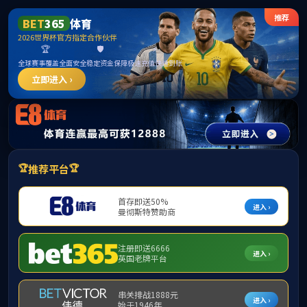
j9国际站(中国)集团官网
导航菜单
科学研究
当前位置：
首页
科学研究
科研成果