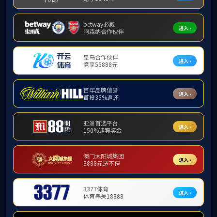
核壳结构陶瓷/中熵合金粉末高速激光熔
覆关键技术
时间:2026-05-21
作者:
编辑:
审核:
阅读:
10
成 果 形 式： 专利技术、技术产品
成果完成人：程江波教授团队
成 果 简 介：
研发了具有核壳结构的粉体材料，利用高速激光熔
覆技术制备了无裂纹
Cr
C
@CoCrNi
中熵合金涂层，硬
3
2
度达
7.8 GPa
；与
921
钢相比，涂层耐磨性能提升了
5
倍，
腐蚀电流密度下降
2
个数量级。