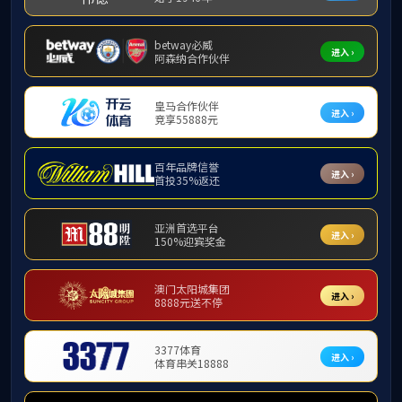
李福军教授应邀到材料学院作学术报告
2026-01-24
浦发成型焊片（常州）有限公司来学院考察调研
2025-12-30
J9国际承办2025年度江苏省复合材料学会水泥基复合材料专业委员会年会暨“锚定十五五新蓝图 聚力水泥基材料高端化发展”学术交流会
2025-12-18
我院联合承办2025非常规水开发利用研讨会暨中国工业节能与清洁生产协会脱盐分会年会
2025-12-14
河海大学材料科学与工程专业接受中国工程教育专业认证协会专家组现场考查
2025-12-14
材料学院赴中国科学院宁波材料所调研
2025-11-26
J9国际召开“智慧能源材料”微专业建设研讨会
2025-11-17
“百十弦歌·材韵新章”材子风采展
2025-11-04