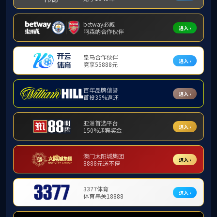
访企拓岗|J9国际赴索罗曼（常州）合金
新材料有限公司开展交流
时间:2026-01-30
作者:
编辑:
审核:
阅读:
626
为贯彻落实关于高校毕业生就业工作的决策部署，
进一步开拓就业岗位，深化校企合作，推动产教融合、
促进毕业生充分高质量就业，
1
月
30
日，河海大学J9国
际党委书记陈伟刚，副院长杨可，副书记、副院长辛绍
权等一行，赴索罗曼（常州）合金新材料有限公司开展
访企拓岗交流活动。索罗曼（常州）合金新材料有限公
司总经理陈双森、河海大学毕业生代表及相关负责人参
加了交流活动。