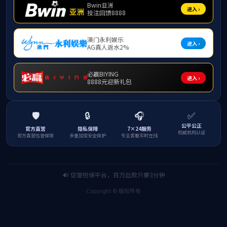
人梯”的精神和将个人命运与国家命运紧密相连的家国
情怀印象深刻，坚定了开展“有组织”科研、推动教育科
技人才一体化发展、实现科技自立自强的信心、决心。
双方共同考察了由材料学院牵头建设的“两重”项目
——
水工程安全与水环境治理关键材料创新支撑中心，
围绕平台建设与战略科技力量打造、关键技术攻关与成
果转化等展开交流，进一步增强了服务国家战略需求、
以科技创新保障国家水安全的责任感与使命感。