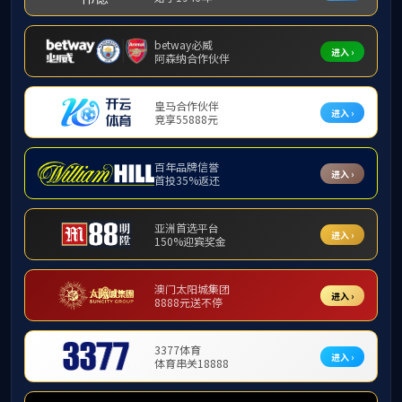
材料院党委与水科院党总支联合开展树
立和践行正确政绩观学习教育研学活动
时间:2026-04-02
作者:
编辑:
审核:
阅读:
282
为深入学习贯彻习近平总书记关于树立和践行正确
政绩观的重要论述，推动党建与业务深度融合，
3
月
31
日下午，材料院党委与水科院党总支联合开展树立和践
行正确政绩观学习教育研学活动。
全体人员赴华罗庚纪念馆开展现场研学。在正定县
委、县政府颁发给华罗庚教授的顾问团聘书影印件前，
大家学习了解了习近平总书记在正定工作期间坚持正确
政绩观、真抓实干念好“人才经”的生动实践。通过现场
研学，全体人员对华罗庚“自强不息、勇攀高峰、甘为